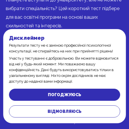
вибрати спеціальність? Цей короткий тест підбере
для вас освітні програми на основі ваших
схильностей та інтересів.
Дисклеймер
Оцініть своє ставлення до кожної активності за
Результати тесту не є заміною професійної психологічної
п’ятибальною шкалою, де 1 — точно «ні», 3 — і те, і те
консультації, не спирайтесь на них при прийнятті рішень!
можливо, залежно від обставин та настрою, а 5 —
Участь у тестуванні є добровільною. Ви можете відмовитися
упевнене «так».
від неї у будь-який момент. Ми поважаємо вашу
конфіденційність. Дані будуть використовуватись тільки в
узагальненому вигляді. Ніхто окрім дослідників не має
доступу до наданої вами інформації.
ПОГОДЖУЮСЬ
ВІДМОВЛЯЮСЬ
© KarazinUniversity - 2026